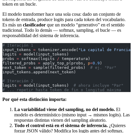
token en un bucle.
El modelo transformer hace una sola cosa: dado un conjunto de
tokens de entrada, produce logits para cada token del vocabulario.
Es más un
clasificador
que un modelo “generativo” en el sentido
tradicional. Todo lo demás — softmax, sampling, el bucle — es
responsabilidad del sistema de inferencia.
# Iteración 1
input_tokens 
=
 tokenizer.encode(
"La capital de Francia 
logits 
=
 model(input_tokens)
probs 
=
 softmax(logits 
/
 temperatura)
filtered_probs 
=
 apply_top_p(probs, 
p
=
0.9
)
next_token 
=
 sample(filtered_probs)  
# ej. "Par"
input_tokens.append(next_token)
# Iteración 2
logits 
=
 model(input_tokens)  
# ahora incluye "Par"
# ... repetir hasta token de fin o longitud máxima
Por qué esta distinción importa:
La variabilidad viene del sampling, no del modelo.
El
modelo es determinístico (mismo input → mismos logits). Las
respuestas distintas vienen del sampling aleatorio.
Todo el control está en el sistema de inferencia.
¿Quieres
forzar JSON válido? Modifica los logits antes del softmax.