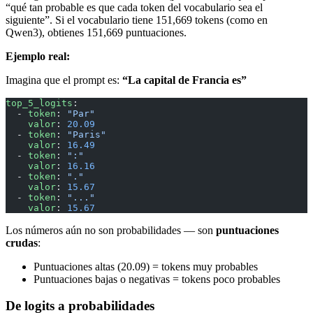
“qué tan probable es que cada token del vocabulario sea el
siguiente”. Si el vocabulario tiene 151,669 tokens (como en
Qwen3), obtienes 151,669 puntuaciones.
Ejemplo real:
Imagina que el prompt es:
“La capital de Francia es”
top_5_logits
:
  - 
token
: 
"Par"
    valor
: 
20.09
  - 
token
: 
"Paris"
    valor
: 
16.49
  - 
token
: 
":"
    valor
: 
16.16
  - 
token
: 
"."
    valor
: 
15.67
  - 
token
: 
"..."
    valor
: 
15.67
Los números aún no son probabilidades — son
puntuaciones
crudas
:
Puntuaciones altas (20.09) = tokens muy probables
Puntuaciones bajas o negativas = tokens poco probables
De logits a probabilidades