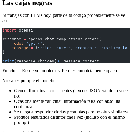
Las cajas negras
Si trabajas con LLMs hoy, parte de tu código probablemente se ve
así:
import
 openai
response 
=
 openai.chat.completions.create(
    model
=
"gpt-4"
,
    messages
=
[{
"role"
: 
"user"
, 
"content"
: 
"Explica la c
)
print
(response.choices[
0
].message.content)
Funciona. Resuelve problemas. Pero es completamente opaco.
No sabes por qué el modelo:
Genera formatos inconsistentes (a veces JSON válido, a veces
no)
Ocasionalmente “alucina” información falsa con absoluta
confianza
Se niega a responder ciertas preguntas pero no otras similares
Produce resultados distintos cada vez (incluso con el mismo
prompt)