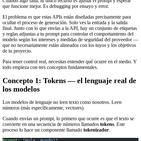
Cuando algo falla, tu único recurso es ajustar el prompt y esperar
que funcione mejor. Es debugging por ensayo y error.
El problema es que estas APIs están diseñadas precisamente para
ocultar el proceso de generación. Solo ves la entrada y la salida
final. Junto con lo que envías a la API, hay un conjunto de etiquetas
y reglas adjuntas a tu prompt para controlar el comportamiento del
modelo según los intereses y medidas de seguridad del proveedor —
que no necesariamente están alineados con los tuyos y los objetivos
de tu proyecto.
Para tener control real, necesitas entender qué ocurre en el medio. Y
todo empieza con tres conceptos fundamentales.
Concepto 1: Tokens — el lenguaje real de
los modelos
Los modelos de lenguaje no leen texto como nosotros. Leen
números (más específicamente, vectores).
Cuando envías un prompt, lo primero que ocurre es que el texto se
convierte en una secuencia de números llamados
tokens
. Este
proceso lo hace un componente llamado
tokenizador
.
Prompt
: 
"Hola, mundo!"