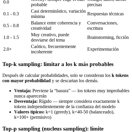
0.0
probable
precisas
Casi determinístico, variación
0.1 - 0.3
Respuestas técnicas
mínima
Balance entre coherencia y
Conversaciones,
0.5 - 0.8
creatividad
escritura
Muy creativo, puede
1.0 - 1.5
Brainstorming, ficción
desviarse del tema
Caótico, frecuentemente
2.0+
Experimentación
incoherente
Top-k sampling: limitar a los k más probables
Después de calcular probabilidades, solo se consideran los
k tokens
con mayor probabilidad
y se descartan los demás.
Ventaja:
Previene la “basura” — los tokens muy improbables
nunca aparecerán
Desventaja:
Rígido — siempre considera exactamente k
tokens independientemente de la confianza del modelo
Valores típicos:
k=1 (greedy), k=40-50 (balanceado),
k=100+ (permisivo)
Top-p sampling (nucleus sampling): límite