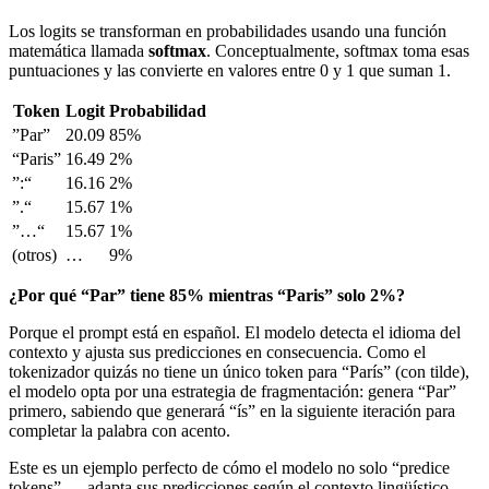
Los logits se transforman en probabilidades usando una función
matemática llamada
softmax
. Conceptualmente, softmax toma esas
puntuaciones y las convierte en valores entre 0 y 1 que suman 1.
Token
Logit
Probabilidad
”Par”
20.09
85%
“Paris”
16.49
2%
”:“
16.16
2%
”.“
15.67
1%
”…“
15.67
1%
(otros)
…
9%
¿Por qué “Par” tiene 85% mientras “Paris” solo 2%?
Porque el prompt está en español. El modelo detecta el idioma del
contexto y ajusta sus predicciones en consecuencia. Como el
tokenizador quizás no tiene un único token para “París” (con tilde),
el modelo opta por una estrategia de fragmentación: genera “Par”
primero, sabiendo que generará “ís” en la siguiente iteración para
completar la palabra con acento.
Este es un ejemplo perfecto de cómo el modelo no solo “predice
tokens” — adapta sus predicciones según el contexto lingüístico.