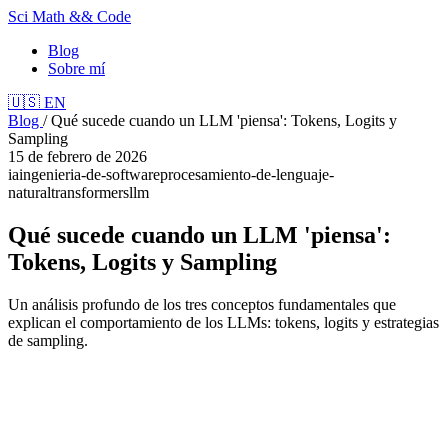
Sci Math && Code
Blog
Sobre mí
🇺🇸
EN
Blog
/
Qué sucede cuando un LLM 'piensa': Tokens, Logits y
Sampling
15 de febrero de 2026
ia
ingenieria-de-software
procesamiento-de-lenguaje-
natural
transformers
llm
Qué sucede cuando un LLM 'piensa':
Tokens, Logits y Sampling
Un análisis profundo de los tres conceptos fundamentales que
explican el comportamiento de los LLMs: tokens, logits y estrategias
de sampling.