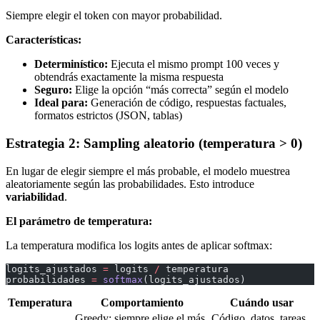
Siempre elegir el token con mayor probabilidad.
Características:
Determinístico:
Ejecuta el mismo prompt 100 veces y
obtendrás exactamente la misma respuesta
Seguro:
Elige la opción “más correcta” según el modelo
Ideal para:
Generación de código, respuestas factuales,
formatos estrictos (JSON, tablas)
Estrategia 2: Sampling aleatorio (temperatura > 0)
En lugar de elegir siempre el más probable, el modelo muestrea
aleatoriamente según las probabilidades. Esto introduce
variabilidad
.
El parámetro de temperatura:
La temperatura modifica los logits antes de aplicar softmax:
logits_ajustados 
=
 logits 
/
 temperatura
probabilidades 
=
 softmax
(logits_ajustados)
Temperatura
Comportamiento
Cuándo usar
Greedy: siempre elige el más
Código, datos, tareas